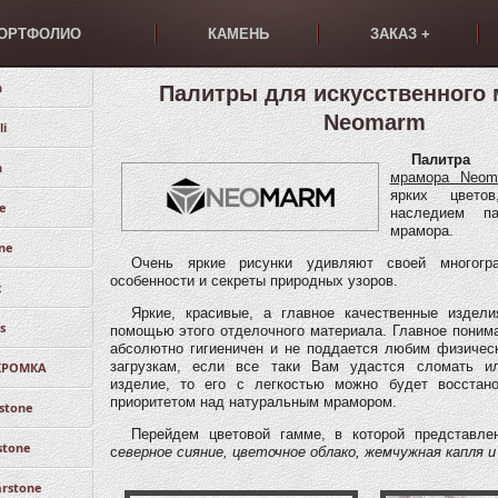
ОРТФОЛИО
КАМЕНЬ
ЗАКАЗ +
n
Палитры для искусственного
Neomarm
li
Пали
n
мрамора Neom
ярких цвето
ne
наследием па
мрамора.
ne
Очень яркие рисунки удивляют своей многогра
особенности и секреты природных узоров.
x
Яркие, красивые, а главное качественные издел
s
помощью этого отделочного материала. Главное понима
абсолютно гигиеничен и не поддается любим физичес
загрузкам, если все таки Вам удастся сломать и
КРОМКА
изделие, то его с легкостью можно будет восстано
приоритетом над натуральным мрамором.
stone
Перейдем цветовой гамме, в которой представлен
stone
с
еверное сияние, цветочное облако, жемчужная капля и
rstone