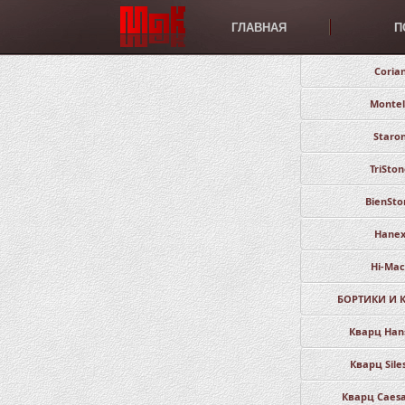
ГЛАВНАЯ
П
Coria
Montel
Staro
TriSto
BienSto
Hane
Hi-Mac
БОРТИКИ И 
Кварц Han
Кварц Sile
Кварц Caesa