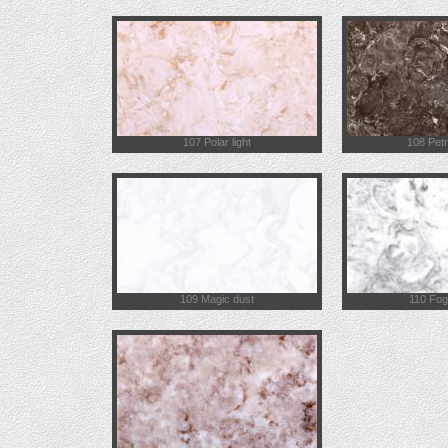
107 Polar light
108 Pet
109 Magic dust
110 Fog