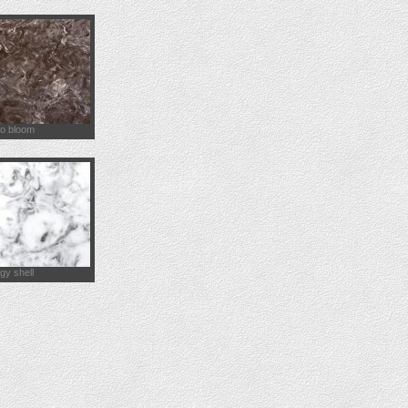
ro bloom
gy shell