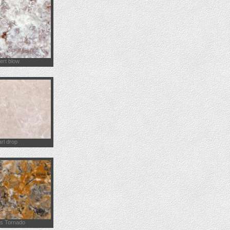
ert blow
rl drop
s Tornado