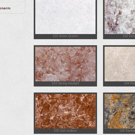
onarm
101 Snow Queen
102 Des
103 Spring daylight
104 Pea
105 Sun eclipse
106 Kansa