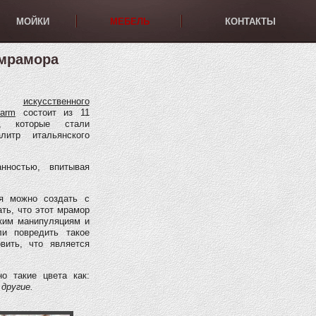
МОЙКИ
МЕБЕЛЬ
КОНТАКТЫ
 мрамора
тра
искусственного
arm
состоит из 11
в, которые стали
литр итальянского
нностью, впитывая
ия можно создать с
ть, что этот мрамор
ким манипуляциям и
ли повредить такое
вить, что является
о такие цвета как:
 другие.