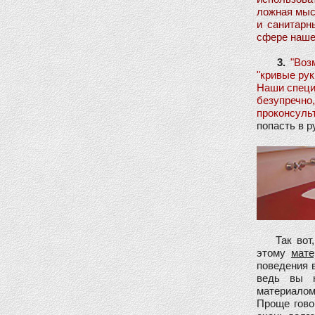
ложная мыс
и санитарн
сфере наше
3.
"Возм
"кривые рук
Наши специ
безупречн
проконсуль
попасть в р
Так вот, е
этому
мате
поведения в
ведь вы н
материало
Проще гово