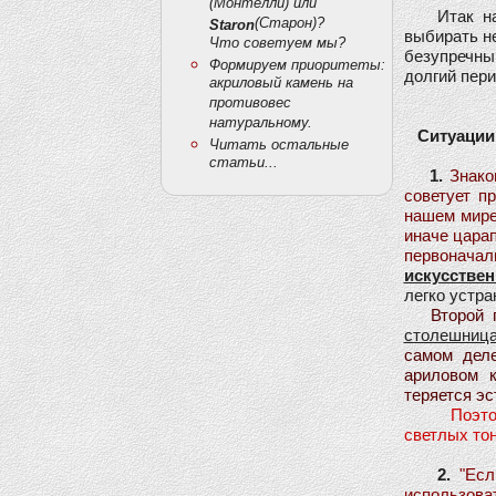
(Монтелли) или
Итак начн
(Старон)?
Staron
выбирать н
Что советуем мы?
безупречный
Формируем приоритеты:
долгий пери
акриловый камень на
противовес
натуральному.
Ситуации
Читать остальные
статьи...
1.
Знако
советует п
нашем мире 
иначе царап
первонач
искусстве
легко устра
Второй пр
столешниц
самом дел
ариловом 
теряется эс
Поэто
светлых тон
2.
"Ес
использова