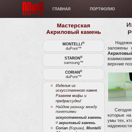
ГЛАВНАЯ
ПОРТФОЛИО
Изд
Мастерская
Акриловый камень
Р
Надежно, п
®
MONTELLI
заложены 
duPont™
Акриловый
®
STARON
взаимозам
samsung™
верхние поз
®
CORIAN
duPont™
Изделия из
искусственного камня.
Развеем мифы и
предрассудки!
Найдем разницу между
Сегодня м
понятиями:
которые на
искусственный камень
умы тех, кт
и
.
акриловый камень
надежности 
Corian
(Кориан),
Montelli