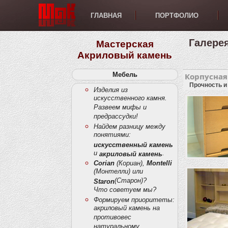
ГЛАВНАЯ
ПОРТФОЛИО
Галере
Мастерская
Акриловый камень
Мебель
Корпусная
Прочность и
Изделия из
искусственного камня.
Развеем мифы и
предрассудки!
Найдем разницу между
понятиями:
искусственный камень
и
.
акриловый камень
Corian
(Кориан),
Montelli
(Монтелли) или
(Старон)?
Staron
Что советуем мы?
Формируем приоритеты:
акриловый камень на
противовес
натуральному.