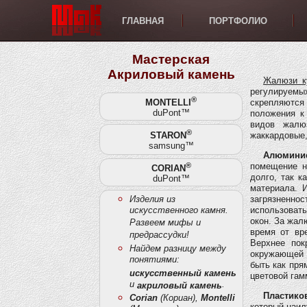
ГЛАВНАЯ
ПОРТФОЛИО
Мастерская
Акриловый камень
Жалюзи к
регулируемы
®
MONTELLI
скрепляются 
duPont™
положения к
видов жалюз
®
STARON
жаккардовые,
samsung™
Алюмини
®
помещение н
CORIAN
долго, так 
duPont™
материала. 
Изделия из
загрязненно
искусственного камня.
использоват
окон. За жал
Развеем мифы и
время от вр
предрассудки!
Верхнее пок
Найдем разницу между
окружающей 
понятиями:
быть как пря
искусственный камень
цветовой гам
и
.
акриловый камень
Пластико
Corian
(Кориан),
Montelli
который наил