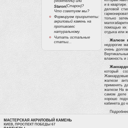
(Монтелли) или
и в квартире
(Старон)?
Staron
деловой сти
Что советуем мы?
гармонироват
Формируем приоритеты:
только зат
акриловый камень на
малогабаритн
противовес
помощью их 
натуральному.
отдыха или ж
Читать остальные
Жалюзи в
статьи...
недорогие м
очень долго
Вертикальны
влажность и 
Жаккардо
который со
Жаккардовые
жалюзи ант
применять да
жалюзи На ви
самом деле 
хорошо подх
кабинета до 
Подробнее
МАСТЕРСКАЯ АКРИЛОВЫЙ КАМЕНЬ
КИЕВ, ПРОСПЕКТ ПОБЕДЫ 67