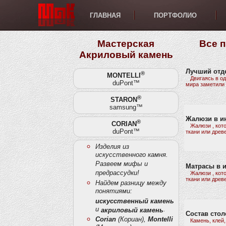
ГЛАВНАЯ
ПОРТФОЛИО
Мастерская
Все 
Акриловый камень
Лучший отд
®
MONTELLI
Двигаясь в одн
duPont™
мира заметили и
®
STARON
samsung™
Жалюзи в и
®
CORIAN
Жалюзи , котор
duPont™
ткани или древе
Изделия из
искусственного камня.
Развеем мифы и
Матрасы в 
предрассудки!
Жалюзи , котор
ткани или древе
Найдем разницу между
понятиями:
искусственный камень
и
.
акриловый камень
Состав стол
Corian
(Кориан),
Montelli
Камень, клей, 