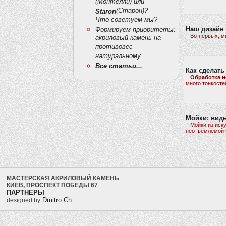
(Монтелли) или
(Старон)?
Staron
Что советуем мы?
Наш дизайн 
Формируем приоритеты:
Во-первых, м
акриловый камень на
противовес
натуральному.
Все статьи...
Как сделать
Обработка и
много тонкостей
Мойки: виды
Мойки из искус
неотъемлемой ч
МАСТЕРСКАЯ АКРИЛОВЫЙ КАМЕНЬ
КИЕВ, ПРОСПЕКТ ПОБЕДЫ 67
ПАРТНЕРЫ
Dmitro Ch
designed by