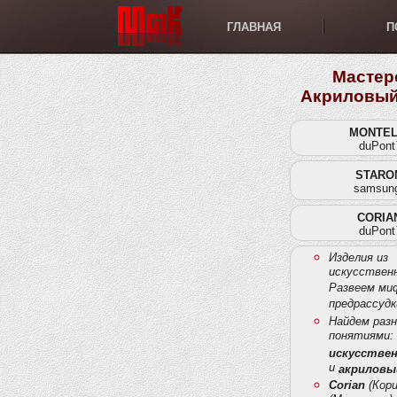
ГЛАВНАЯ
П
Мастер
Акриловый
MONTEL
duPon
STARO
samsun
CORIA
duPon
Изделия из
искусственн
Развеем ми
предрассудк
Найдем раз
понятиями:
искусстве
и
акриловы
Corian
(Кори