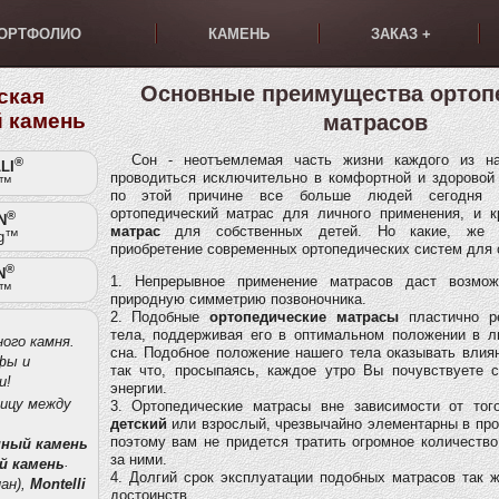
ОРТФОЛИО
КАМЕНЬ
ЗАКАЗ +
Основные преимущества ортоп
ская
 камень
матрасов
Сон - неотъемлемая часть жизни каждого из на
®
LI
проводиться исключительно в комфортной и здоровой
t™
по этой причине все больше людей сегодня с
ортопедический матрас для личного применения, и 
®
N
матрас
для собственных детей. Но какие, же д
g™
приобретение современных ортопедических систем для 
®
N
1. Непрерывное применение матрасов даст возмож
t™
природную симметрию позвоночника.
2. Подобные
ортопедические матрасы
пластично ре
тела, поддерживая его в оптимальном положении в л
ого камня.
сна. Подобное положение нашего тела оказывать влиян
фы и
так что, просыпаясь, каждое утро Вы почувствуете 
и!
энергии.
ницу между
3. Ортопедические матрасы вне зависимости от то
детский
или взрослый, чрезвычайно элементарны в про
поэтому вам не придется тратить огромное количеств
нный камень
за ними.
.
й камень
4. Долгий срок эксплуатации подобных матрасов так 
ан),
Montelli
достоинств.