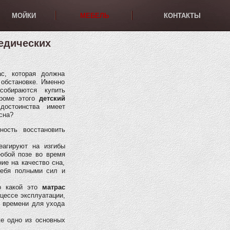
МОЙКИ
МЕБЕЛЬ
КОНТАКТЫ
едических
с, которая должна
 обстановке. Именно
обираются купить
кроме этого
детский
остоинства имеет
сна?
ность восстановить
агируют на изгибы
юбой позе во время
ие на качество сна,
себя полными сил и
го какой это
матрас
цессе эксплуатации,
о времени для ухода
же одно из основных