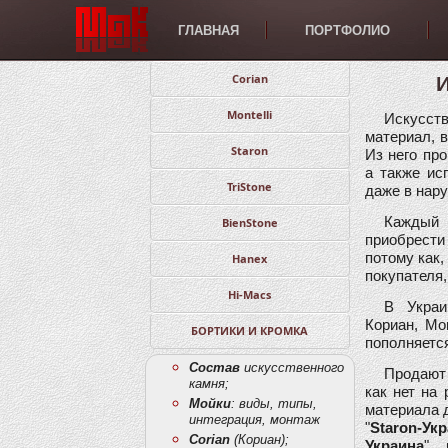
ГЛАВНАЯ
ПОРТФОЛИО
Corian
И
Montelli
Искусст
материал, в
Staron
Из него пр
а также ис
TriStone
даже в нар
Каждый 
BienStone
приобрести
потому как,
Hanex
покупателя,
Hi-Macs
В Украи
Кориан, Мо
БОРТИКИ И КРОМКА
пополняетс
Состав
искусственного
Продают
камня;
как нет на
Мойки
: виды, типы,
материала д
интеграция, монтаж
"
Staron-Ук
Corian
(Кориан);
Украина
",