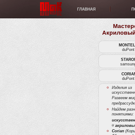
ГЛАВНАЯ
П
Мастер
Акриловый
MONTEL
duPon
STARO
samsun
CORIA
duPon
Изделия из
искусственн
Развеем ми
предрассудк
Найдем раз
понятиями:
искусстве
и
акриловы
Corian
(Кори