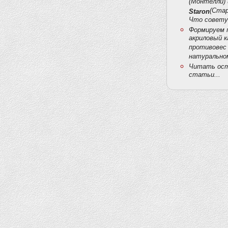
(Монтелли) 
(Стар
Staron
Что совету
Формируем 
акриловый к
противовес
натурально
Читать ос
статьи...