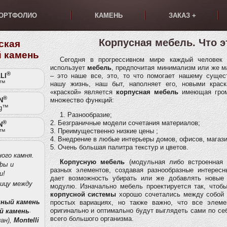
ОРТФОЛИО
КАМЕНЬ
ЗАКАЗ +
Корпусная мебель. Что э
ская
 камень
Сегодня в прогрессивном мире каждый человек 
использует
мебель
, предпочитая минимализм или же 
®
LI
– это наше все, это, то что помогает нашему сущес
t™
нашу жизнь, наш быт, наполняет его, новыми краск
«краской» является
корпусная мебель
имеющая гром
®
N
множество функций:
g™
1. Разнообразие;
®
2. Безграничные модели сочетания материалов;
N
3. Преимущественно низкие цены ;
t™
4. Внедрение в любые интерьеры домов, офисов, магази
5. Очень большая палитра текстур и цветов.
ого камня.
Корпусную мебель
(модульная либо встроенная 
фы и
разных элементов, создавая разнообразные интересн
и!
дает возможность убирать или же добавлять новые
ницу между
модулю. Изначально мебель проектируется так, чтоб
корпусной системы
хорошо сочетались между собой
нный камень
простых вариациях, но также важно, что все элем
.
оригинально и оптимально будут выглядеть сами по себ
й камень
всего большого организма.
ан),
Montelli