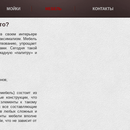
МОЙКИ
МЕБЕЛЬ
КОНТАКТЫ
то?
в своем интерьере
максимализм. Мебель
твованию, упрощает
ами. Сегодня такой
адную «палитру» и
нов;
мебель) состоит из
ые конструкции, что
 элементы к такому
ы все составляющие
 в любых сложных и
енты мебели вполне
е, что не зависит от