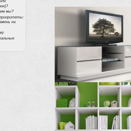
или
он)?
ем мы?
приоритеты:
амень на
му.
тальные