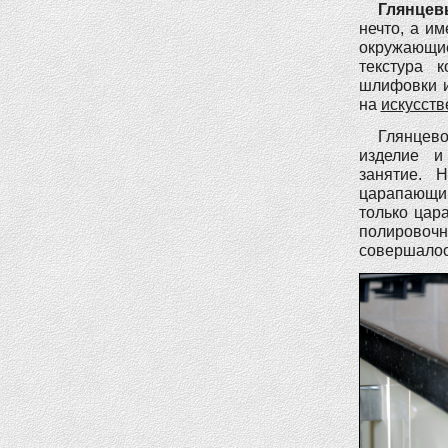
Глянцев
нечто, а и
окружающи
текстура к
шлифовки и
на
искусст
Глянцево
изделие и
занятие. 
царапающим
только цар
полировоч
совершалось