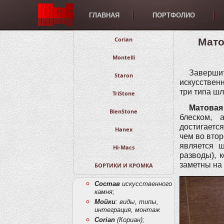
ГЛАВНАЯ
ПОРТФОЛИО
Corian
Мато
Montelli
Заверш
Staron
искусствен
три типа ш
TriStone
Матовая
BienStone
блеском, 
достигаетс
Hanex
чем во вто
является ш
Hi-Macs
разводы), 
заметны на
БОРТИКИ И КРОМКА
Состав
искусственного
камня;
Мойки
: виды, типы,
интеграция, монтаж
Corian
(Кориан);