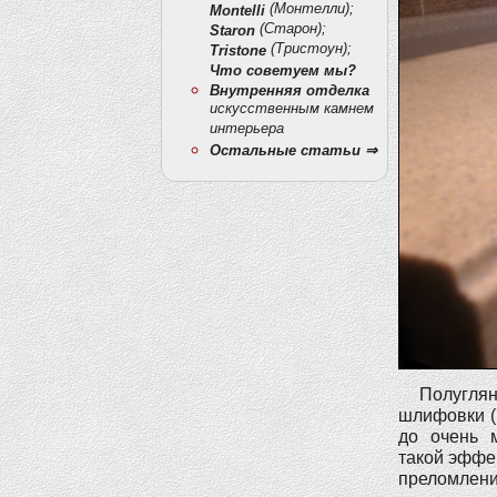
(Монтелли);
Montelli
(Старон);
Staron
(Тристоун);
Tristone
Что советуем мы?
Внутренняя отделка
искусственным камнем
интерьера
Остальные статьи ⇒
Полугля
шлифовки (
до очень м
такой эффек
преломление